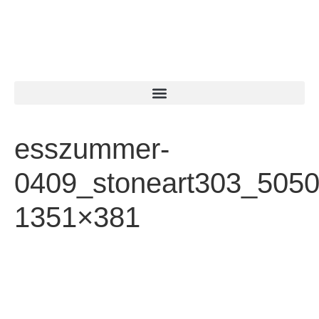
esszummer-
0409_stoneart303_505
1351×381