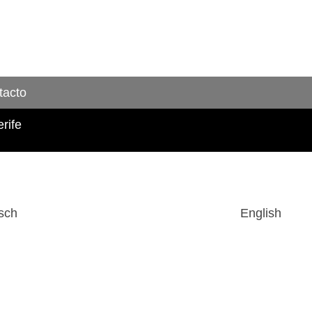
tacto
rife
sch
English